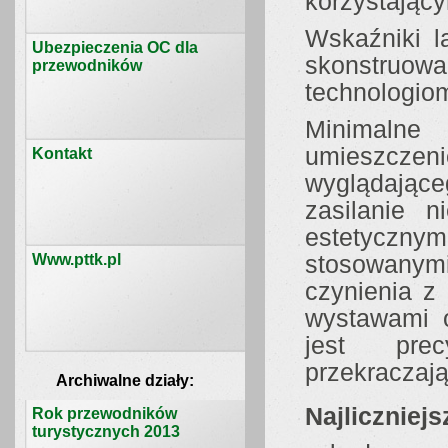
korzystając
Wskaźniki l
Ubezpieczenia OC dla
skonstruo
przewodników
technologio
Minimaln
umieszczen
Kontakt
wyglądająceg
zasilanie n
estetycznym
Www.pttk.pl
stosowany
czynienia z
wystawami o
jest pre
przekraczają
Archiwalne działy:
Najliczniej
Rok przewodników
turystycznych 2013