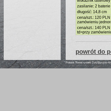
wskaźnik laserowy
zasilanie: 2 bateri
długość: 14,8 cm
cena/szt.: 120 PLN
zamówieniu jednora
cena/szt.: 140 PL
td>przy zamówieniu
powrót do p
Polskie Towarzystwo Turystyczno-K