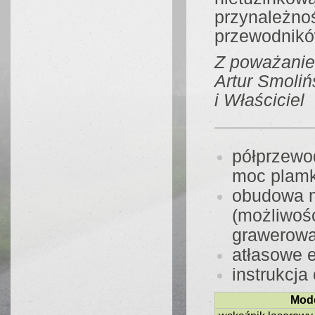
przynależ
przewodnikó
Z poważani
Artur Smoliń
i Właściciel
półprzewo
moc plamk
obudowa m
(możliwoś
grawerowa
atłasowe e
instrukcja
Mode