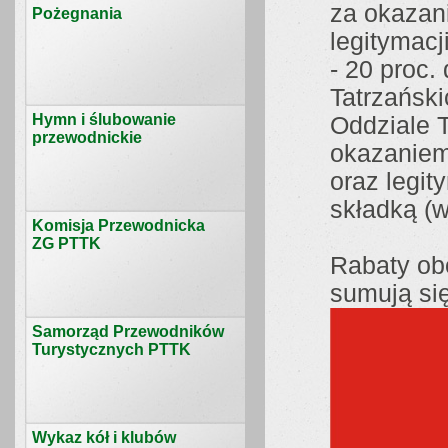
za okazan
Pożegnania
legitymacj
- 20 proc
Tatrzańsk
Hymn i ślubowanie
Oddziale 
przewodnickie
okazaniem
oraz legit
składką (w
Komisja Przewodnicka
ZG PTTK
Rabaty ob
sumują się
Samorząd Przewodników
Turystycznych PTTK
Wykaz kół i klubów