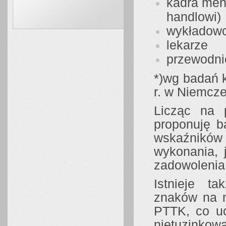
kadra men
handlowi)
wykładowc
lekarze
przewodnic
*)wg badań 
r. w Niemcze
Licząc na 
proponuję b
wskaźników
wykonania, 
zadowolenia
Istnieje t
znaków na m
PTTK, co uc
nietuzink