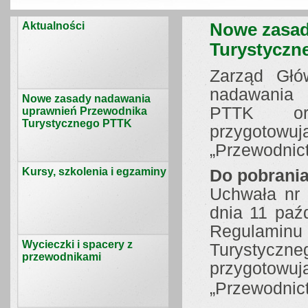
Aktualności
Nowe zasad
Turystyczn
Zarząd Głó
nadawania 
Nowe zasady nadawania
PTTK ora
uprawnień Przewodnika
Turystycznego PTTK
przygotowują
„Przewodnict
Kursy, szkolenia i egzaminy
Do pobrania
Uchwała nr
dnia 11 paź
Regulamin
Wycieczki i spacery z
Turystyczne
przewodnikami
przygotowują
„Przewodnic