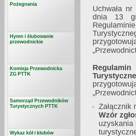
Pożegnania
Uchwała nr
dnia 13 g
Regulamin
Turystyczne
Hymn i ślubowanie
przygotowują
przewodnickie
„Przewodnic
Regulamin
Komisja Przewodnicka
ZG PTTK
Turystyczne
przygotowują
„Przewodnict
Samorząd Przewodników
Załącznik 
Turystycznych PTTK
Wzór zgło
uzyskania 
turystyczn
Wykaz kół i klubów