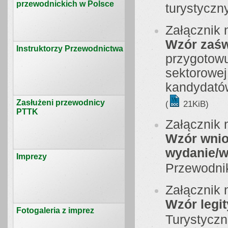
przewodnickich w Polsce
turystycz
Załącznik 
Wzór zaśw
Instruktorzy Przewodnictwa
przygotowu
sektorowej
kandydató
Zasłużeni przewodnicy
(
21KiB)
PTTK
Załącznik 
Wzór wnio
wydanie/w
Imprezy
Przewodni
Załącznik 
Wzór legit
Fotogaleria z imprez
Turystycz