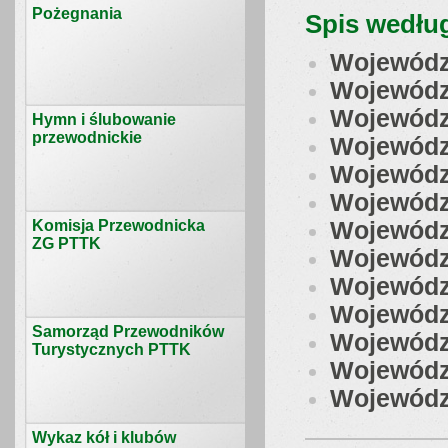
Pożegnania
Spis wedłu
Wojewódz
Wojewódz
Wojewódz
Hymn i ślubowanie
przewodnickie
Wojewódz
Wojewódz
Wojewódz
Komisja Przewodnicka
Wojewódz
ZG PTTK
Wojewódz
Wojewódz
Wojewódz
Samorząd Przewodników
Wojewódz
Turystycznych PTTK
Wojewódz
Wojewódz
Wykaz kół i klubów