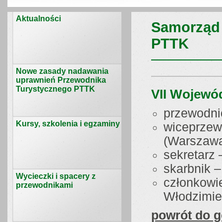
Aktualności
Samorząd
PTTK
Nowe zasady nadawania
uprawnień Przewodnika
Turystycznego PTTK
VII Wojewó
przewodni
Kursy, szkolenia i egzaminy
wiceprzew
(Warszawa
sekretarz
skarbnik 
Wycieczki i spacery z
członkowi
przewodnikami
Włodzimie
powrót do g