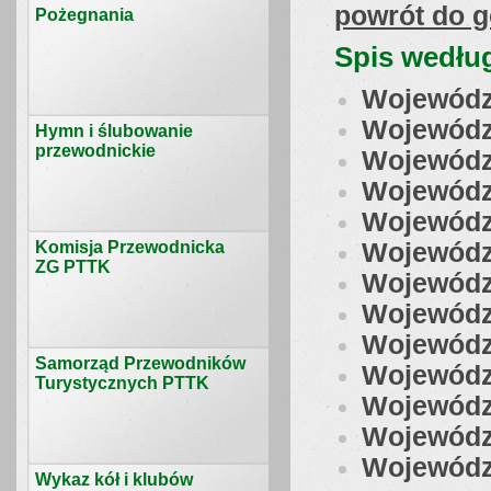
powrót do g
Pożegnania
Spis wedłu
Wojewódz
Wojewódz
Hymn i ślubowanie
przewodnickie
Wojewódz
Wojewódz
Wojewódz
Komisja Przewodnicka
Wojewódz
ZG PTTK
Wojewódz
Wojewódz
Wojewódz
Samorząd Przewodników
Wojewódz
Turystycznych PTTK
Wojewódz
Wojewódz
Wojewódz
Wykaz kół i klubów