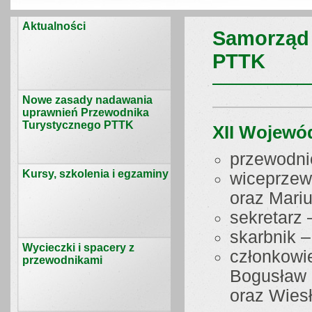
Aktualności
Samorząd
PTTK
Nowe zasady nadawania
uprawnień Przewodnika
Turystycznego PTTK
XII Wojewó
przewodni
Kursy, szkolenia i egzaminy
wiceprzew
oraz Mariu
sekretarz 
skarbnik 
Wycieczki i spacery z
członkowi
przewodnikami
Bogusław B
oraz Wies