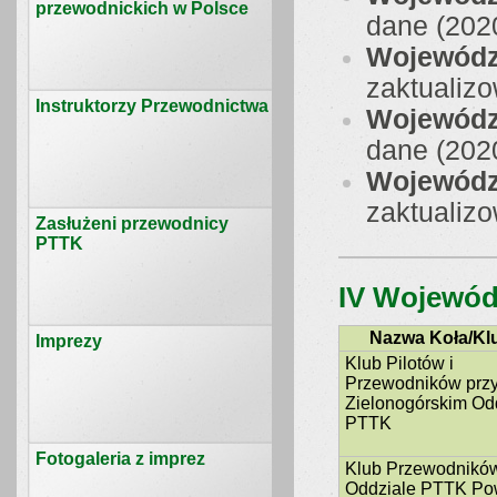
przewodnickich w Polsce
dane (2020
Wojewódz
zaktualizo
Instruktorzy Przewodnictwa
Wojewódz
dane (2020
Wojewódz
zaktualizo
Zasłużeni przewodnicy
PTTK
IV Wojewód
Nazwa Koła/Kl
Imprezy
Klub Pilotów i
Przewodników prz
Zielonogórskim Od
PTTK
Fotogaleria z imprez
Klub Przewodników
Oddziale PTTK Po