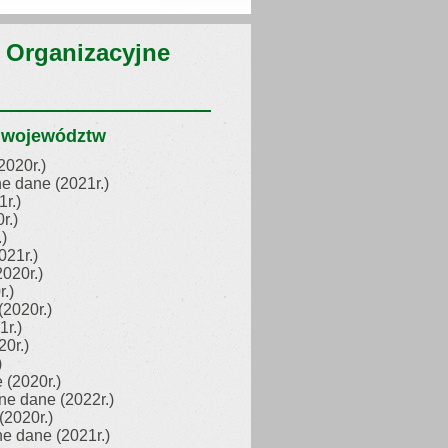
 Organizacyjne
g województw
2020r.)
e dane (2021r.)
r.)
r.)
)
021r.)
020r.)
.)
(2020r.)
r.)
0r.)
)
 (2020r.)
ne dane (2022r.)
(2020r.)
e dane (2021r.)