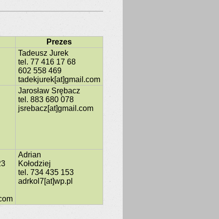
Prezes
Tadeusz Jurek
tel. 77 416 17 68
602 558 469
tadekjurek[at]gmail.com
Jarosław Srębacz
tel. 883 680 078
jsrebacz[at]gmail.com
Adrian
23
Kołodziej
tel. 734 435 153
adrkol7[at]wp.pl
.com