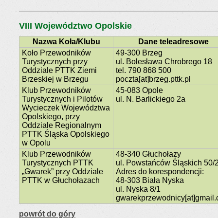
VIII Województwo Opolskie
Nazwa Koła/Klubu
Dane teleadresowe
Koło Przewodników
49-300 Brzeg
Turystycznych przy
ul. Bolesława Chrobrego 18
Oddziale PTTK Ziemi
tel. 790 868 500
Brzeskiej w Brzegu
poczta[at]brzeg.pttk.pl
Klub Przewodników
45-083 Opole
Turystycznych i Pilotów
ul. N. Barlickiego 2a
Wycieczek Województwa
Opolskiego, przy
Oddziale Regionalnym
PTTK Śląska Opolskiego
w Opolu
Klub Przewodników
48-340 Głuchołazy
Turystycznych PTTK
ul. Powstańców Śląskich 50/
„Gwarek” przy Oddziale
Adres do korespondencji:
PTTK w Głuchołazach
48-303 Biała Nyska
ul. Nyska 8/1
gwarekprzewodnicy[at]gmail
powrót do góry